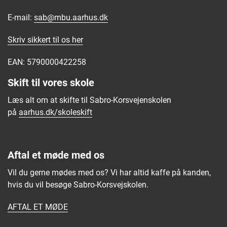
E-mail:
sab@mbu.aarhus.dk
Fremme af god orden i
folkeskolen | Børne– og
Skriv sikkert til os
her
Undervisningsministeriet
EAN: 5790000422258
Skift til vores skole
Læs alt om at skifte til Sabro-Korsvejenskolen
på
aarhus.dk/skoleskift
Aftal et møde med os
Vil du gerne mødes med os? Vi har altid kaffe på kanden,
hvis du vil besøge Sabro-Korsvejskolen.
AFTAL ET MØDE