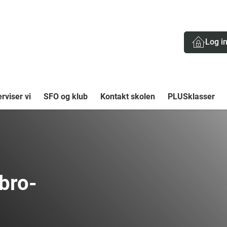
Log i
rviser vi
SFO og klub
Kontakt skolen
PLUSklasser
bro-