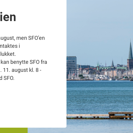
ien
. august, men SFO’en
ntaktes i
 lukket.
FO kan benytte SFO fra
. 11. august kl. 8 -
ed SFO.