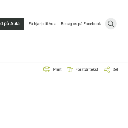
nd på Aula
Få hjælp til Aula
Besøg os på Facebook
Print
Forstør tekst
Del