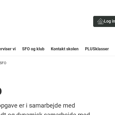
Log i
rviser vi
SFO og klub
Kontakt skolen
PLUSklasser
 SFO
O
opgave er i samarbejde med
 godt og dynamisk samarbejde med