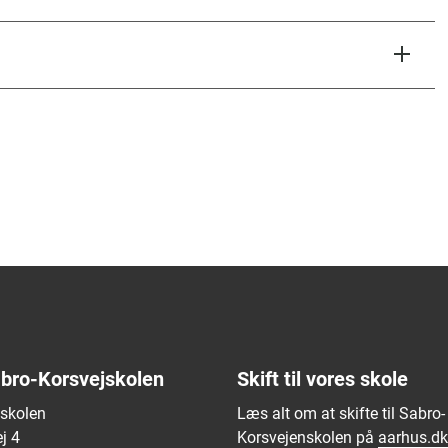
bro-Korsvejskolen
Skift til vores skole
jskolen
Læs alt om at skifte til Sabro-
j 4
Korsvejenskolen på
aarhus.dk