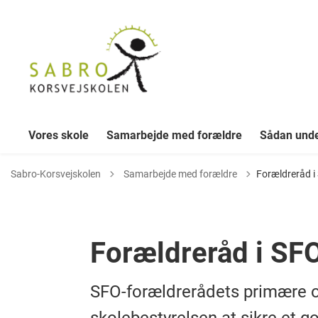
Vores skole
Samarbejde med forældre
Sådan unde
Tilbage til
Sabro-Korsvejskolen
Samarbejde med forældre
Forældreråd i
Forældreråd i SF
SFO-forældrerådets primære 
skolebestyrelsen at sikre et