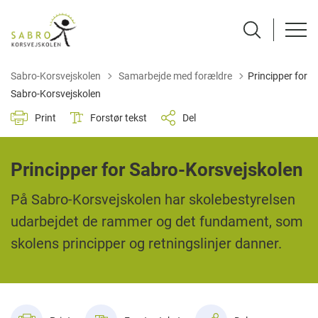
Tilbage til
Sabro-Korsvejskolen
Samarbejde med forældre
Principper for
Sabro-Korsvejskolen
Print
Forstør tekst
Del
Principper for Sabro-Korsvejskolen
På Sabro-Korsvejskolen har skolebestyrelsen
udarbejdet de rammer og det fundament, som
skolens principper og retningslinjer danner.